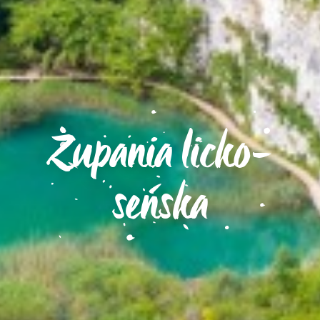
Żupania licko-
seńska